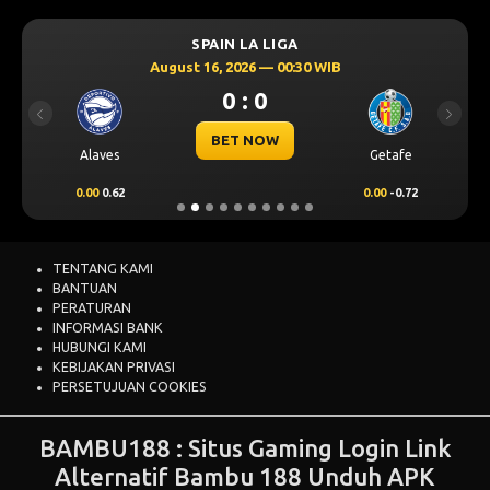
SPAIN LA LIGA
August 16, 2026 — 00:30 WIB
0 : 0
Previous
Next
BET NOW
Alaves
Getafe
0.00
0.62
0.00
-0.72
TENTANG KAMI
BANTUAN
PERATURAN
INFORMASI BANK
HUBUNGI KAMI
KEBIJAKAN PRIVASI
PERSETUJUAN COOKIES
BAMBU188 : Situs Gaming Login Link
Alternatif Bambu 188 Unduh APK