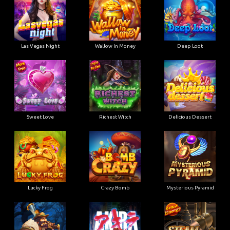
Las Vegas Night
Wallow In Money
Deep Loot
Sweet Love
Richest Witch
Delicious Dessert
Lucky Frog
Crazy Bomb
Mysterious Pyramid