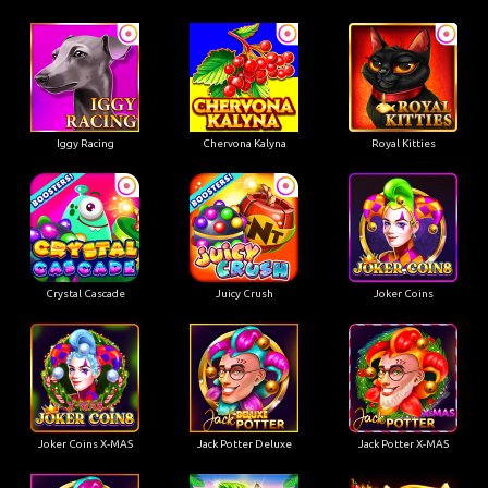
Iggy Racing
Chervona Kalyna
Royal Kitties
Crystal Cascade
Juicy Crush
Joker Coins
Joker Coins X-MAS
Jack Potter Deluxe
Jack Potter X-MAS