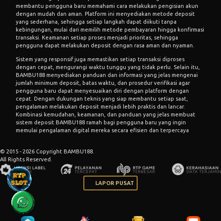
membantu pengguna baru memahami cara melakukan pengisian akun
dengan mudah dan aman. Platform ini menyediakan metode deposit
yang sederhana, sehingga setiap langkah dapat diikuti tanpa
kebingungan, mulai dari memilih metode pembayaran hingga konfirmasi
transaksi. Keamanan setiap proses menjadi prioritas, sehingga
pengguna dapat melakukan deposit dengan rasa aman dan nyaman.
Sistem yang responsif juga memastikan setiap transaksi diproses
dengan cepat, mengurangi waktu tunggu yang tidak perlu. Selain itu,
BAMBU188 menyediakan panduan dan informasi yang jelas mengenai
jumlah minimum deposit, batas waktu, dan prosedur verifikasi agar
pengguna baru dapat menyesuaikan diri dengan platform dengan
cepat. Dengan dukungan teknis yang siap membantu setiap saat,
pengalaman melakukan deposit menjadi lebih praktis dan lancar.
Kombinasi kemudahan, keamanan, dan panduan yang jelas membuat
sistem deposit BAMBU188 ramah bagi pengguna baru yang ingin
memulai pengalaman digital mereka secara efisien dan terpercaya
© 2015 - 2026 Copyright BAMBU188.
All Rights Reserved.
LAPOR PUSAT