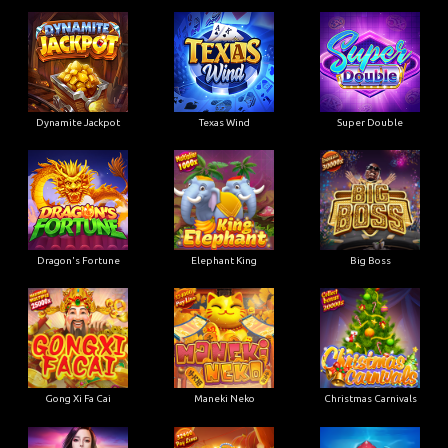
Dynamite Jackpot
Texas Wind
Super Double
Dragon's Fortune
Elephant King
Big Boss
Gong Xi Fa Cai
Maneki Neko
Christmas Carnivals