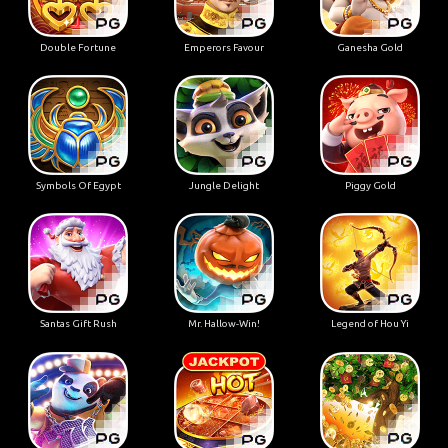
Double Fortune
Emperors Favour
Ganesha Gold
Symbols Of Egypt
Jungle Delight
Piggy Gold
Santas Gift Rush
Mr. Hallow-Win!
Legend of Hou Yi