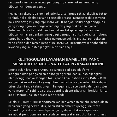
responsif membantu setiap pengunjung menemukan menu yang
dibutuhkan dengan cepat.
Keamanan akses juga menjadi prioritas, sehingga setiap aktivitas tetap
terlindungi oleh sistem yang terus diperbarui. Dengan stabilitas yang
baik dan navigasi yang rapi, BAMBU188 menjadi solusi bagi pengguna
yang menginginkan pengalaman digital yang praktis dan nyaman.
Kehadiran link alternatif membuat akses tetap terjaga kapan pun
dibutuhkan, memberikan ruang bagi pengguna untuk tetap terhubung
tanpa harus khawatir terhadap gangguan teknis. Melalui pendekatan
yang efisien dan ramah pengguna, BAMBU188 berupaya menghadirkan
layanan yang mudah dijangkau oleh siapa saja.
KEUNGGULAN LAYANAN BAMBU188 YANG
MEMBUAT PENGGUNA TETAP NYAMAN ONLINE
Keunggulan layanan BAMBU188 tampak dari cara platform ini
menghadirkan pengalaman online yang stabil dan mudah dijangkau
oleh penggunanya. Dengan fokus pada kemudahan akses, BAMBU188
menyediakan antarmuka yang dibuat sederhana agar setiap fitur dapat
ditemukan tanpa kebingungan. Pengguna juga terbantu dengan sistem
yang responsif, sehingga proses berpindah antarhalaman berjalan lancar
meski menggunakan perangkat berbeda
Selain itu, BAMBU188 mengutamakan kenyamanan melalui pengelolaan
keamanan yang terstruktur, memastikan aktivitas pengguna tetap
terlindungi. Ketersediaan layanan yang dapat diakses kapan saja
membuat pengguna merasa lebih tenang saat membutuhkan informasi