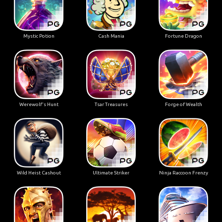
Mystic Potion
Cash Mania
Fortune Dragon
Werewolf's Hunt
Tsar Treasures
Forge of Wealth
Wild Heist Cashout
Ultimate Striker
Ninja Raccoon Frenzy