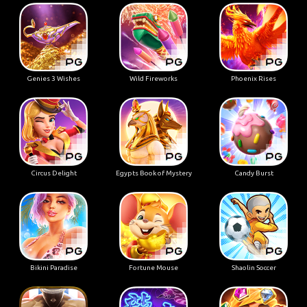
Genies 3 Wishes
Wild Fireworks
Phoenix Rises
Circus Delight
Egypts Book of Mystery
Candy Burst
Bikini Paradise
Fortune Mouse
Shaolin Soccer