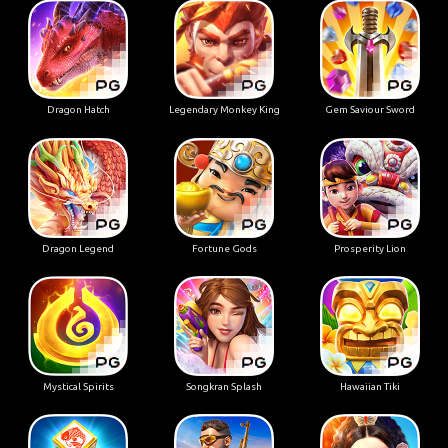
Dragon Hatch
Legendary Monkey King
Gem Saviour Sword
Dragon Legend
Fortune Gods
Prosperity Lion
Mystical Spirits
Songkran Splash
Hawaiian Tiki