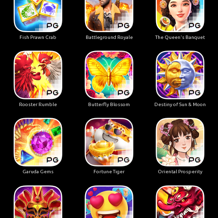
Fish Prawn Crab
Battleground Royale
The Queen's Banquet
Rooster Rumble
Butterfly Blossom
Destiny of Sun & Moon
Garuda Gems
Fortune Tiger
Oriental Prosperity