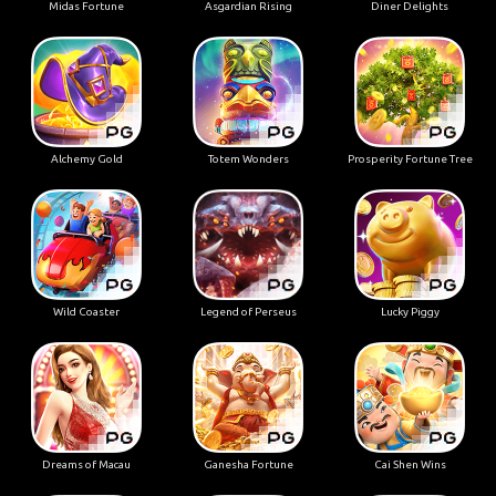
Midas Fortune
Asgardian Rising
Diner Delights
Alchemy Gold
Totem Wonders
Prosperity Fortune Tree
Wild Coaster
Legend of Perseus
Lucky Piggy
Dreams of Macau
Ganesha Fortune
Cai Shen Wins