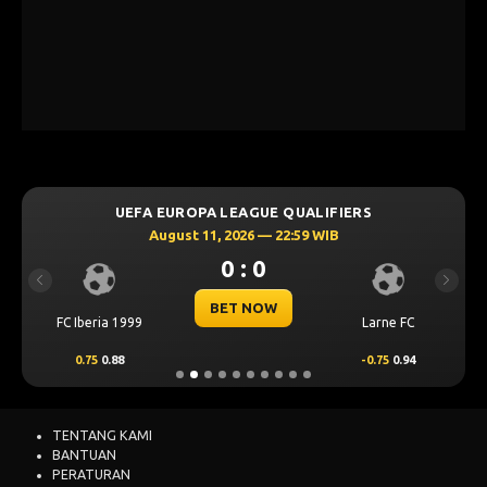
UEFA EUROPA LEAGUE QUALIFIERS
August 11, 2026 — 22:59 WIB
0 : 0
Previous
Next
BET NOW
FC Iberia 1999
Larne FC
0.75
0.88
-0.75
0.94
TENTANG KAMI
BANTUAN
PERATURAN